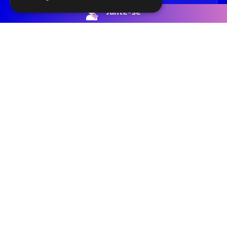
Junte-se
SUBSCREVER
Eu aceito receber notificações do consórcio POEMS de acordo com a
Política de Privacidade
.
A traçar o futuro dos chips | Onde o talento, investigação e
indústria criam o próximo capítulo.
Contactar
Políticas