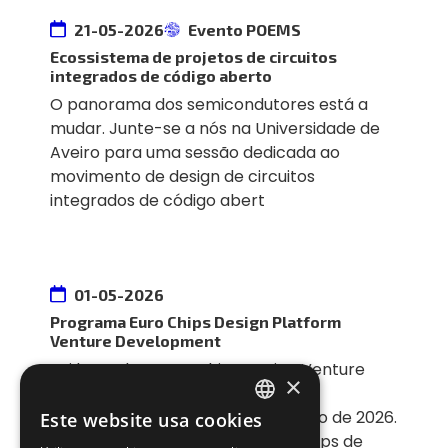
21-05-2026
Evento POEMS
Ecossistema de projetos de circuitos
integrados de código aberto
O panorama dos semicondutores está a
mudar. Junte-se a nós na Universidade de
Aveiro para uma sessão dedicada ao
movimento de design de circuitos
integrados de código abert
01-05-2026
Programa Euro Chips Design Platform
Venture Development
Foi lançado o Euro Chips Design Venture
×
Development Programme com
candidaturas abertas até 1 de maio de 2026.
Este website usa cookies
PORTUGUESE
Esta iniciativa destina-se a start-ups de