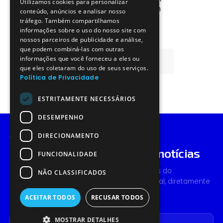
Utilizamos cookies para personalizar
ENGLISH
design de circuitos integrados sem
conteúdo, anúncios e analisar nosso
tráfego. Também compartilhamos
informações sobre o uso do nosso site com
nossos parceiros de publicidade e análise,
que podem combiná-las com outras
informações que você forneceu a eles ou
Todos os Eventos
que eles coletaram do uso de seus serviços.
Política de Privacidade
ESTRITAMENTE NECESSÁRIOS
DESEMPENHO
DIRECIONAMENTO
MANTENHA-SE INFORMADO
Subscreva e receba todas as notícias
FUNCIONALIDADE
Receba as novidades, eventos e tendências do
NÃO CLASSIFICADOS
ecossistema de semicondutores em Portugal, diretamente
no seu e-mail.
ACEITAR TODOS
RECUSAR TODOS
Forneça o seu email
Forneça o seu nome
MOSTRAR DETALHES