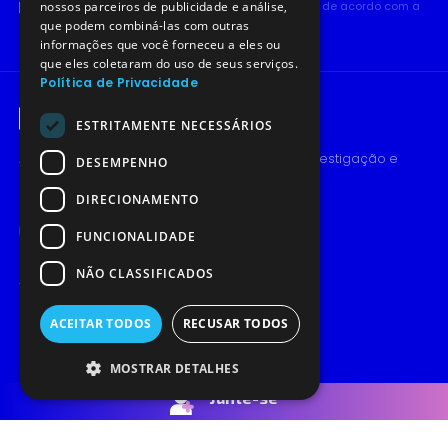
nossos parceiros de publicidade e análise,
Eu aceito receber notificações do consórcio POEMS de acordo com a
Política de Privacidade
.
que podem combiná-las com outras
informações que você forneceu a eles ou
que eles coletaram do uso de seus serviços.
Política de Privacidade
ESTRITAMENTE NECESSÁRIOS
A traçar o futuro dos chips | Onde o talento, investigação e
DESEMPENHO
indústria criam o próximo capítulo.
DIRECIONAMENTO
FUNCIONALIDADE
NÃO CLASSIFICADOS
Contactar
Políticas
ACEITAR TODOS
RECUSAR TODOS
REDE
Junte-se
MOSTRAR DETALHES
Acerca do POEMS
Junte-se
Escola de Primavera